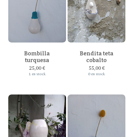
Bombilla
Bendita teta
turquesa
cobalto
25,00
€
55,00
€
1 en stock
0 en stock