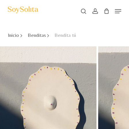
Skip
Menu
to
search
account
main
Close
content
Menu
Inicio
Benditas
Bendita tú